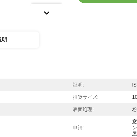
説明
証明:
I
推奨サイズ:
1
表面処理:
粉
窓
申請:
ン
屋