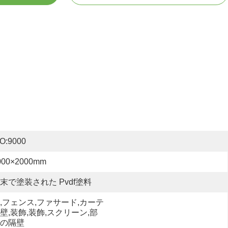
SO:9000
000×2000mm
末で塗装された Pvdf塗料
,フェンス,ファサード,カーテ
壁,装飾,装飾,スクリーン,部
の隔壁