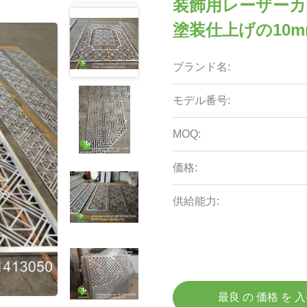
装飾用レーザーカ
塗装仕上げの10
ブランド名:
モデル番号:
MOQ:
価格:
供給能力:
最良 の 価格 を 