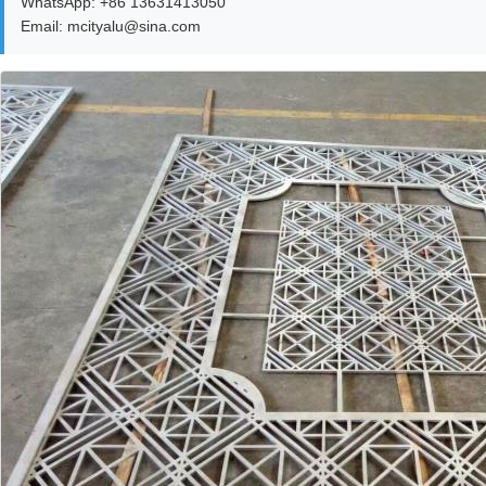
WhatsApp: +86 13631413050
Email: mcityalu@sina.com