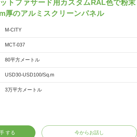
ットファサード用カスタムRAL色で粉末
mm厚のアルミスクリーンパネル
M-CITY
MCT-037
80平方メートル
USD30-USD100/Sq.m
3万平方メートル
入手 する
今からお話し