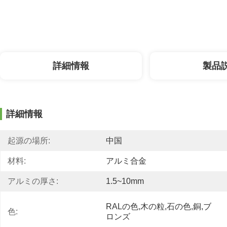
詳細情報
製品
詳細情報
起源の場所:
中国
材料:
アルミ合金
アルミの厚さ:
1.5~10mm
RALの色,木の粒,石の色,銅,ブ
色:
ロンズ