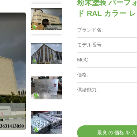
粉末塗装 パーフ
ド RAL カラー
ブランド名:
モデル番号:
MOQ:
価格:
供給能力:
最良 の 価格 を 