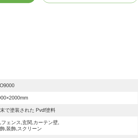
SO9000
000×2000mm
末で塗装された Pvdf塗料
,フェンス,玄関,カーテン壁,
飾,装飾,スクリーン