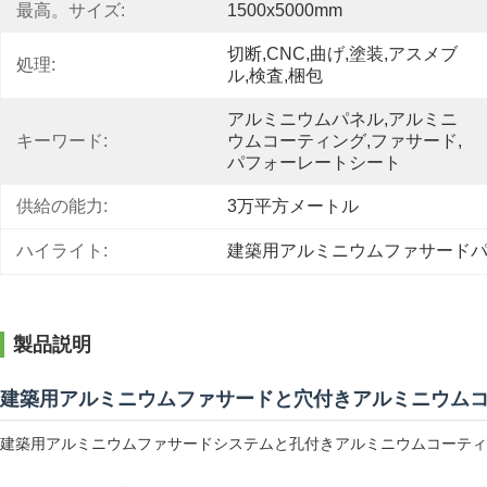
最高。サイズ:
1500x5000mm
切断,CNC,曲げ,塗装,アスメブ
処理:
ル,検査,梱包
アルミニウムパネル,アルミニ
キーワード:
ウムコーティング,ファサード,
パフォーレートシート
供給の能力:
3万平方メートル
ハイライト:
建築用アルミニウムファサード
製品説明
建築用アルミニウムファサードと穴付きアルミニウム
建築用アルミニウムファサードシステムと孔付きアルミニウムコーティ