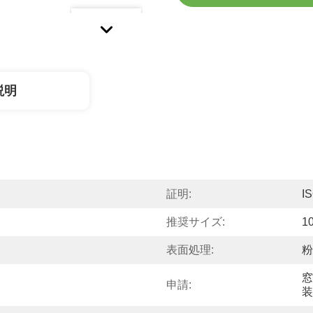
説明
証明:
I
推奨サイズ:
1
表面処理:
粉
窓
申請:
装