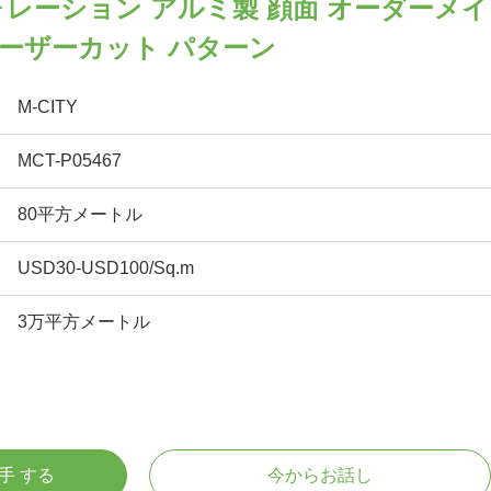
ォレーション アルミ製 顔面 オーダーメイ
 レーザーカット パターン
M-CITY
MCT-P05467
80平方メートル
USD30-USD100/Sq.m
3万平方メートル
入手 する
今からお話し