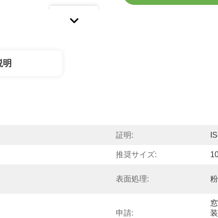
説明
証明:
I
推奨サイズ:
1
表面処理:
粉
窓
申請:
装