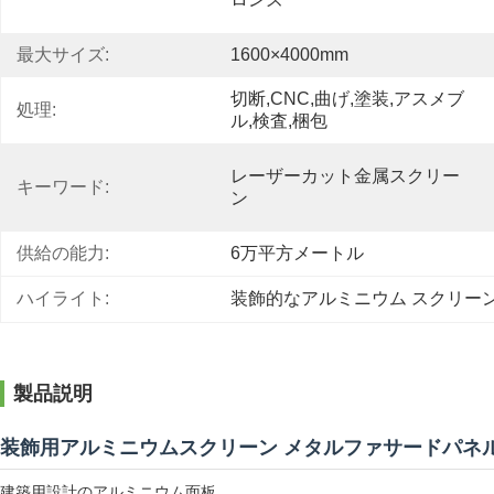
最大サイズ:
1600×4000mm
切断,CNC,曲げ,塗装,アスメブ
処理:
ル,検査,梱包
レーザーカット金属スクリー
キーワード:
ン
供給の能力:
6万平方メートル
ハイライト:
装飾的なアルミニウム スクリー
製品説明
装飾用アルミニウムスクリーン メタルファサードパネ
建築用設計のアルミニウム面板