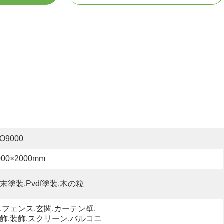
SO9000
000×2000mm
末塗装,pvdf塗装,木の粒
,フェンス,玄関,カーテン壁,
飾,装飾,スクリーン,バルコニ