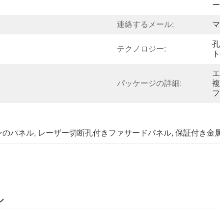
ー
連絡するメール:
マ
孔
テクノロジー:
ト
エ
パッケージの詳細:
複
フ
ンのパネル
, 
レーザー切断孔付きファサードパネル
, 
保証付き金
ル