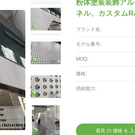
粉体塗装装飾ア
ネル、カスタムRA
ブランド名:
モデル番号:
MOQ:
価格:
供給能力:
最良 の 価格 を 