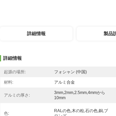
詳細情報
製品
詳細情報
起源の場所:
フォシャン (中国)
材料:
アルミ合金
3mm,2mm,2.5mm,4mmから
アルミの厚さ:
10mm
RALの色,木の粒,石の色,銅,ブ
色:
ロンズ