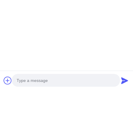
プロフェッショナルメーカーとして、M-City Aluminumは優れたデ
ザインチームと高度なCNC設備を備えた熟練した製造作業員を擁
しています。お客様の寸法、仕様、形状、構造、色、および競争
力のある予算の要件に従ってアルミニウムパネルを製造していま
す。
設置プロセスを円滑に進めるために、現場測定サービスやショッ
プ図面作成を含む包括的なサポートを提供しています。
Photo
Video Call