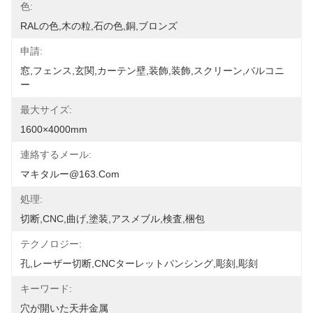
色:
RALの色,木の粒,石の色,銅,ブロンズ
申請:
窓,フェンス,玄関,カーテン壁,装飾,装飾,スクリーン,バルコニ
ー
最大サイズ:
1600×4000mm
連絡するメール:
マキタルー@163.com
処理:
切断,CNC,曲げ,塗装,アスメブル,検査,梱包
テクノロジー:
孔,レーザー切断,CNCターレットパンシング,彫刻,彫刻
キーワード:
穴が開いた天井金属