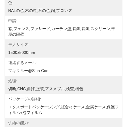
色:
RALの色,木の粒,石の色,銅,ブロンズ
申請:
窓,フェンス,ファサード,カーテン壁,装飾,装飾,スクリーン,部
屋の隔壁
最大サイズ:
1500x5000mm
連絡するメール:
マキタルー@sina.com
処理:
切断,CNC,曲げ,塗装,アスメブル,検査,梱包
パッケージの詳細:
エクスポートパッケージング,複合材ケース,金属ケース,保護フ
ィルム+泡フィルム
供給の能力: