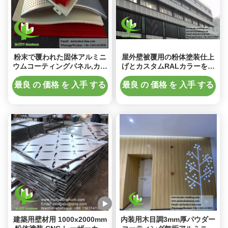
粉末で覆われた固体アルミニ
屋外壁被覆用の粉体塗装仕上
ウムコーティングパネル,カス
げとカスタムRALカラーを備
タムRALカラーとビルドファ
えたCNC穴あきアルミニウム
サードのための1.5-10mm厚
クラッドシート
最良 の 価格 を 入手 する
最良 の 価格 を 入手 する
さ
建築用壁材用 1000x2000mm
内装用木目調3mm厚パウダー