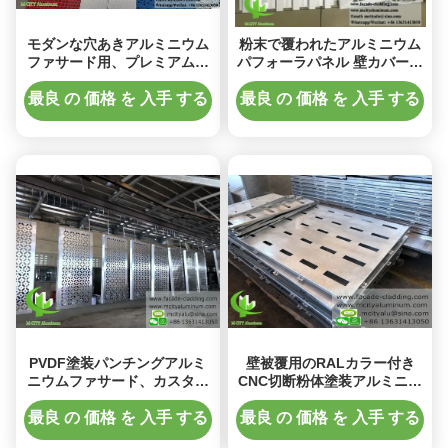
モダンな穴あきアルミニウム
粉末で覆われたアルミニウム
ファサード用、プレミアムカ
パフォーラパネル 壁カバー用
スタマイズ可能なデザイン、
のカスタムRALカラーとレー
粉体塗装3mmアルミニウムウ
ザーカット技術
最良 の 価格 を 入手 する
最良 の 価格 を 入手 する
ォールクラッド
PVDF塗装パンチングアルミ
壁被覆用のRALカラー付き
ニウムファサード、カスタマ
CNC切断粉体塗装アルミニウ
イズ可能なパターンと厚さ
ムファサードパネル
2mm、外壁クラッド用
最良 の 価格 を 入手 する
最良 の 価格 を 入手 する