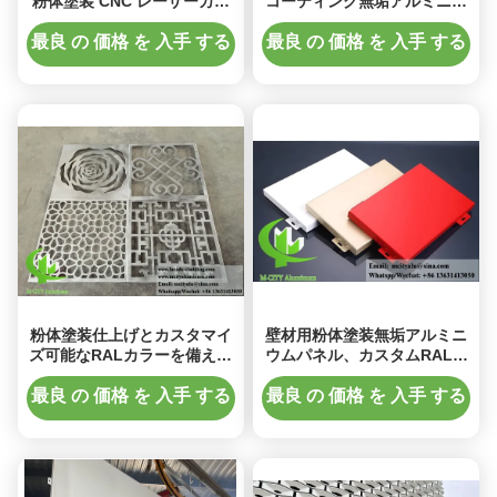
粉体塗装 CNC レーザーカッ
コーティング無垢アルミニウ
ト穴あきアルミニウムファサ
ムウォールクラッド
ードパネル
最良 の 価格 を 入手 する
最良 の 価格 を 入手 する
粉体塗装仕上げとカスタマイ
壁材用粉体塗装無垢アルミニ
ズ可能なRALカラーを備えた
ウムパネル、カスタムRALカ
CNC穴あきアルミニウムファ
ラー対応、厚さ1.5-10mm
サードウォールクラッド
最良 の 価格 を 入手 する
最良 の 価格 を 入手 する