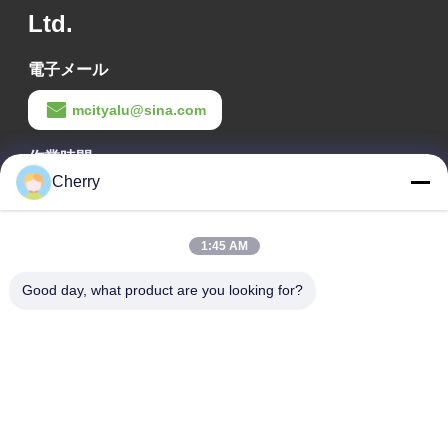
Ltd.
電子メール
mcityalu@sina.com
作業時間
Cherry
8:00-22:00
住所
1:45 AM
会社の住所
Good day, what product are you looking for?
ヘグイ工業公園,リシュイ,南海・フォシャン 広東P.R.中国
工場アドレス
ヘグイ工業公園,リシュイ,南海・フォシャン 広東P.R.中国
テレ
0086-13631413050