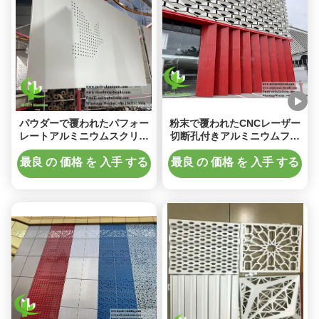
パウダーで覆われたパフォー
粉末で覆われたCNCレーザー
レートアルミニウムスクリー
切断孔付きアルミニウムファ
ン 1200x2400mmサイズで
サードパネル 1200x2400mm
LEDライト付きの壁カバー用
最良 の 価格 を 入手 する
最良 の 価格 を 入手 する