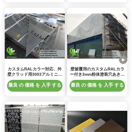
カスタムRALカラー対応、外
壁被覆用のカスタムRALカラ
壁クラッド用3003アルミニウ
ー付き3mm粉体塗装穴あきア
ム合金粉体塗装無垢アルミニ
ルミニウムファサードパネル
ウムパネル
最良 の 価格 を 入手 する
最良 の 価格 を 入手 する