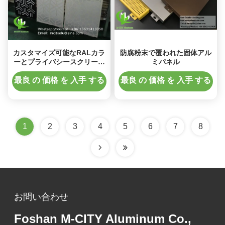
カスタマイズ可能なRALカラ
防腐粉末で覆われた固体アル
ーとプライバシースクリーン
ミパネル
および壁被覆用のCNCタレッ
トパンチングを備えた粉体塗
最良 の 価格 を 入手 する
最良 の 価格 を 入手 する
装パンチングアルミニウムフ
ァサードパネル
1
2
3
4
5
6
7
8
お問い合わせ
Foshan M-CITY Aluminum Co.,