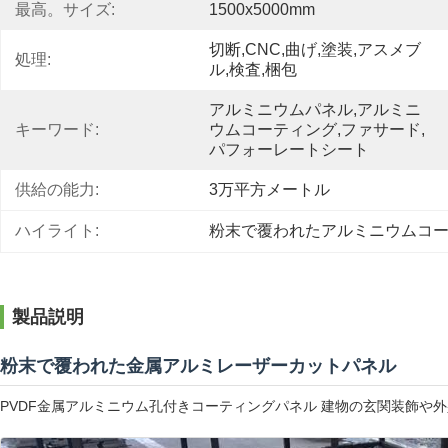
最高。サイズ:
1500x5000mm
切断,CNC,曲げ,塗装,アスメブ
処理:
ル,検査,梱包
アルミニウムパネル,アルミニ
キーワード:
ウムコーティング,ファサード,
パフォーレートシート
供給の能力:
3万平方メートル
ハイライト:
粉末で覆われたアルミニウムコ
製品説明
粉末で覆われた金属アルミレーザーカットパネル
PVDF金属アルミニウム孔付きコーティングパネル 建物の玄関装飾や