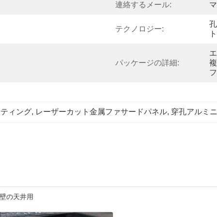
連絡するメール:
マ
孔
テクノロジー:
ト
エ
パッケージの詳細:
複
フ
ーティング
, 
レーザーカット金属ファサードパネル
, 
穿孔アルミ
外壁の天井用