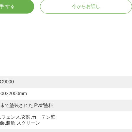
入手 する
今からお話し
SO9000
000×2000mm
末で塗装された Pvdf塗料
,フェンス,玄関,カーテン壁,
飾,装飾,スクリーン