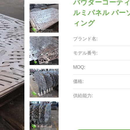
パウダーコーティ
ルミパネル パーソ
ィング
ブランド名:
モデル番号:
MOQ:
価格:
供給能力: