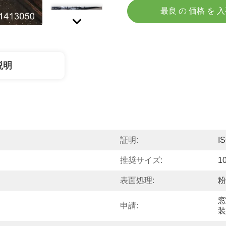
最良 の 価格 を 
説明
証明:
I
推奨サイズ:
1
表面処理:
粉
窓
申請:
装