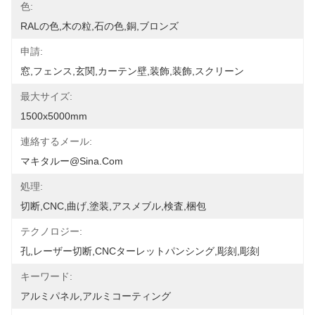
色:
RALの色,木の粒,石の色,銅,ブロンズ
申請:
窓,フェンス,玄関,カーテン壁,装飾,装飾,スクリーン
最大サイズ:
1500x5000mm
連絡するメール:
マキタルー@sina.com
処理:
切断,CNC,曲げ,塗装,アスメブル,検査,梱包
テクノロジー:
孔,レーザー切断,CNCターレットパンシング,彫刻,彫刻
キーワード:
アルミパネル,アルミコーティング