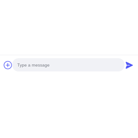
ファサードクラッド用の
カスタムRALカラーとレ
ーザーカットパターンを
最良 の 価格 を 入手 する
備えた粉体塗装パンチン
グアルミニウムパネル
Photo
Video Call
お問い合わせ
Audio Call
Foshan M-CITY Aluminum Co.,