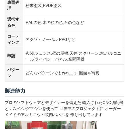
表面処
粉末塗装,PVDF塗装
理
選択す
RALの色,木の粒の色,石の色など
る色
コーテ
アクゾ・ノーベル PPGなど
ィング
玄関,フェンス,壁の屋根,天井,スクリーン,窓,バルコニ
申請
ー,プライバシーパネル,空間隔板
パター
どんなパターンでも作れます 図面や写真
ン
製造能力
プロのソフトウェアとデザイナーを備えた 輸入されたCNC切削機
と パンシングマシンを使って 世界中のプロジェクトに オーダー
メイドのアルミニウム装飾パネルを 作り出しています