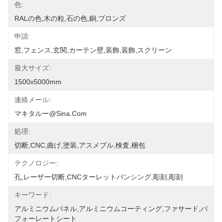
色:
RALの色,木の粒,石の色,銅,ブロンズ
申請:
窓,フェンス,玄関,カーテン壁,装飾,装飾,スクリーン
最大サイズ:
1500x5000mm
連絡メール:
マキタルー@sina.com
処理:
切断,CNC,曲げ,塗装,アスメブル,検査,梱包
テクノロジー:
孔,レーザー切断,CNCターレットパンシング,彫刻,彫刻
キーワード:
アルミニウムパネル,アルミニウムコーティング,ファサード,パ
フォーレートシート