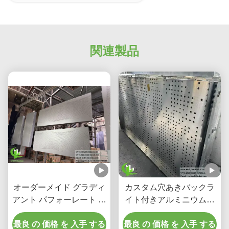
関連製品
オーダーメイド グラディ
カスタム穴あきバックラ
アント パフォーレート ア
イト付きアルミニウム天
ルミウム フラード コーテ
井システム、統合LEDハ
ィング & スクリーン パネ
最良 の 価格 を 入手 する
ウジングおよびCNCレー
最良 の 価格 を 入手 する