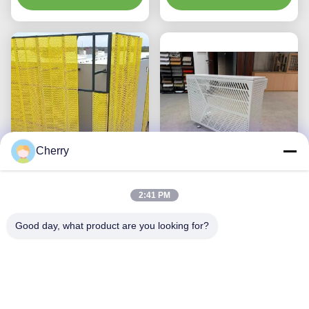
ル
ザーカットパターン付き
Cherry
カスタムCNC穴あきアル
プレミアムアルミニウム
2:41 PM
ミニウムクラッドパネル
エアコンカバー |装飾用保
(3003 H14/H24合金、
護スクリーン
Good day, what product are you looking for?
最良 の 価格 を 入手 する
PVDFコーティング、フ
最良 の 価格 を 入手 する
ァサード用)