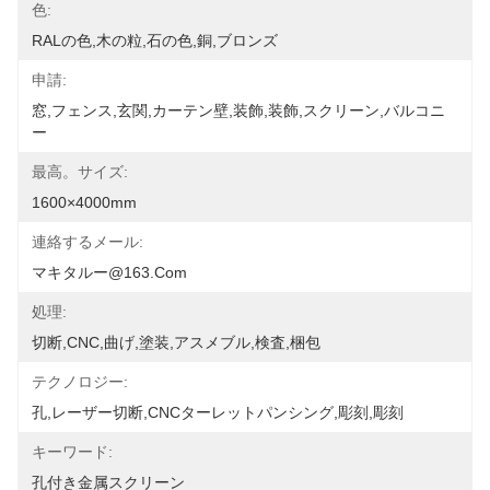
色:
RALの色,木の粒,石の色,銅,ブロンズ
申請:
窓,フェンス,玄関,カーテン壁,装飾,装飾,スクリーン,バルコニ
ー
最高。サイズ:
1600×4000mm
連絡するメール:
マキタルー@163.com
処理:
切断,CNC,曲げ,塗装,アスメブル,検査,梱包
テクノロジー:
孔,レーザー切断,CNCターレットパンシング,彫刻,彫刻
キーワード:
孔付き金属スクリーン