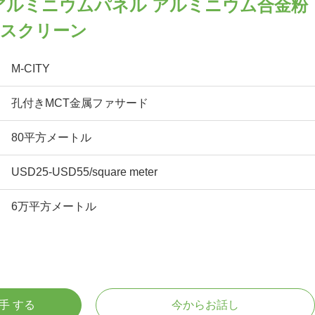
アルミニウムパネル アルミニウム合金粉
属スクリーン
M-CITY
孔付きMCT金属ファサード
80平方メートル
USD25-USD55/square meter
6万平方メートル
入手 する
今からお話し