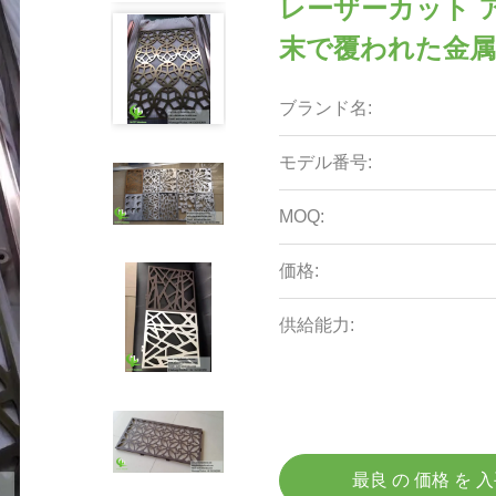
レーザーカット 
末で覆われた金
ブランド名:
モデル番号:
MOQ:
価格:
供給能力:
最良 の 価格 を 