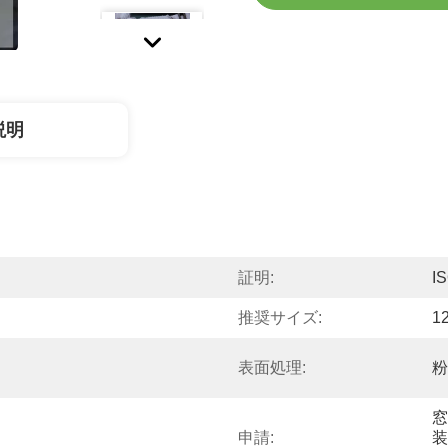
説明
証明:
I
推奨サイズ:
1
表面処理:
粉
窓
申請:
装