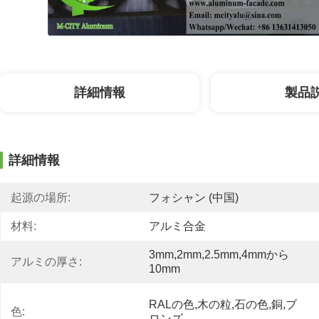
詳細情報
製品
詳細情報
起源の場所:
フォシャン (中国)
材料:
アルミ合金
3mm,2mm,2.5mm,4mmから
アルミの厚さ:
10mm
RALの色,木の粒,石の色,銅,ブ
色:
ロンズ