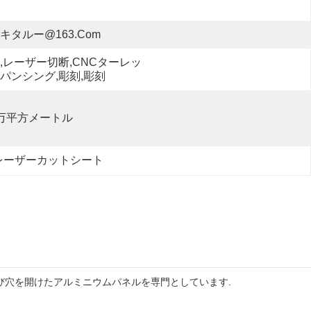
キタルー@163.com
,レーザー切断,CNCターレッ
パンシング,彫刻,彫刻
万平方メートル
レーザーカットシート
および穴を開けたアルミニウムパネルを専門としています.