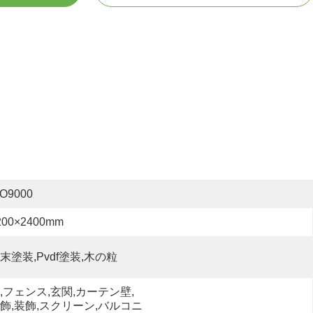
SO9000
200×2400mm
末塗装,pvdf塗装,木の粒
,フェンス,玄関,カーテン壁,
飾,装飾,スクリーン,バルコニ