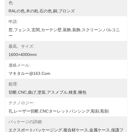
色:
RALの色,木の粒,石の色,銅,ブロンズ
申請:
窓,フェンス,玄関,カーテン壁,装飾,装飾,スクリーン,バルコニ
ー
最高。サイズ:
1600×4000mm
連絡メール:
マキタルー@163.com
処理:
切断,CNC,曲げ,塗装,アスメブル,検査,梱包
テクノロジー:
孔,レーザー切断,CNCターレットパンシング,彫刻,彫刻
パッケージの詳細:
エクスポートパッケージング,複合材ケース,金属ケース,保護フ