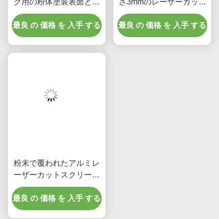
最良 の 価格 を 入手 する
ラーを備えた厚さ3mmの
最良 の 価格 を 入手 する
ルミニウムプライバシー
アルミニウム穴あきパネ
スクリーン
ル
粉末で覆われたアルミレ
ーザーカットスクリーン
パネル,カスタムRAL色と
最良 の 価格 を 入手 する
1000x2000mmの標準サ
イズ