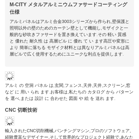
仕様
アルミパネルはアルミ合金3003シリーズから作られ,壁保護と
照明以外の壁のためのカーテン壁として機能し,モザイクと一
般的な砂吹きファサードを置き換えています.その 軽い 質感
と 優れた 耐久性 は 高層ビル に 優れ て い ます高圧や変形に
より 簡単に落ちる モザイク材料とは異なりアルミパネルは高
層ビルで広く使用するためにユニークな利点を提供します.
アルミ の 空洞 パネル は,玄関,フェンス,天井,天井,スクリーン,窓
など に 用い られ ます.お客様は,私たちの カタログ から パターン
を 選べ,または 設計 に 合わせた 図面 や 絵 を 送れ ます.
CNC 切断技術
輸入されたCNC切削機械,パンチングマシン,プロのソフトウェア,
経験豊富なデザイナー,そして世界的なプロジェクト経験で,あなた
は私たちのプロジェクトを信頼することができます.