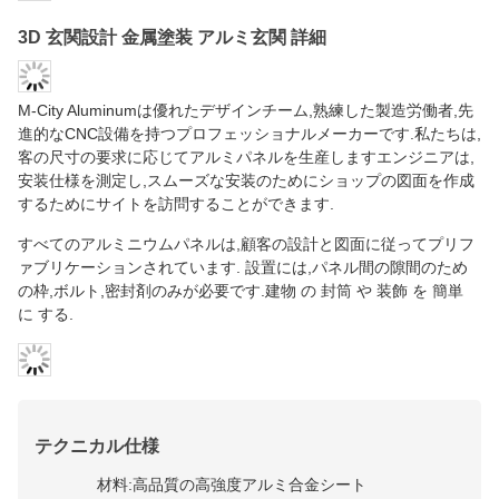
3D 玄関設計 金属塗装 アルミ玄関 詳細
M-City Aluminumは優れたデザインチーム,熟練した製造労働者,先
進的なCNC設備を持つプロフェッショナルメーカーです.私たちは,
客の尺寸の要求に応じてアルミパネルを生産しますエンジニアは,
安装仕様を測定し,スムーズな安装のためにショップの図面を作成
するためにサイトを訪問することができます.
すべてのアルミニウムパネルは,顧客の設計と図面に従ってプリフ
ァブリケーションされています. 設置には,パネル間の隙間のため
の枠,ボルト,密封剤のみが必要です.建物 の 封筒 や 装飾 を 簡単
に する.
テクニカル仕様
材料:高品質の高強度アルミ合金シート
一般的な厚さ: 1.5mm,2.0mm,2.5mm,3.0mm