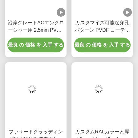
沿岸グレードACエンクロ
カスタマイズ可能な穿孔
ージャー用 2.5mm PVDF
パターン PVDF コーティ
コーティングレーザーカ
ングを施したアルミニウ
最良 の 価格 を 入手 する
ットアルミニウムファサ
ム スクリーンによる光と
最良 の 価格 を 入手 する
ードパネル
影の制御
ファサードクラッディン
カスタムRALカラーと厚
グ用の粉体塗装表面とカ
さ3mmのレーザーカット
スタマイズ可能なRALカ
パターン入り粉体塗装ア