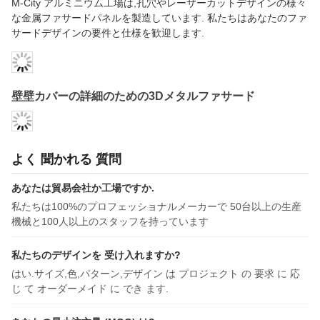
サードデザインの要件と仕様を歓迎します.
壁壁カバーの詳細のための3Dメタルファサード
よく 聞かれる 質問
あなたは貿易会社か工場ですか.
私たちは100%のプロフェッショナルメーカーで 50台以上の生産
機械と100人以上のスタッフを持っています
私たちのデザインを 受け入れますか?
はい.サイズ,色,パターン,デザイン は プロジェクト の 要求 に 応
じ て オーダーメイド に でき ます.
あなたの最小注文量 (MOQ) は?
最小80平方メートルの小規模注文は受け付けます.