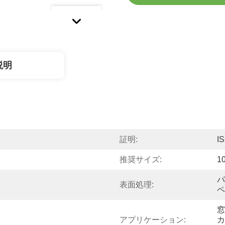
説明
証明:
I
推奨サイズ:
1
パ
表面処理:
ペ
窓
アプリケーション:
カ