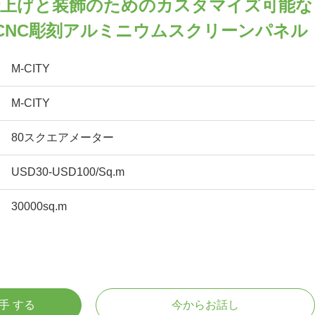
仕上げと装飾のためのカスタマイズ可能な
 CNC彫刻アルミニウムスクリーンパネル
M-CITY
M-CITY
80スクエアメーター
USD30-USD100/Sq.m
30000sq.m
入手 する
今からお話し