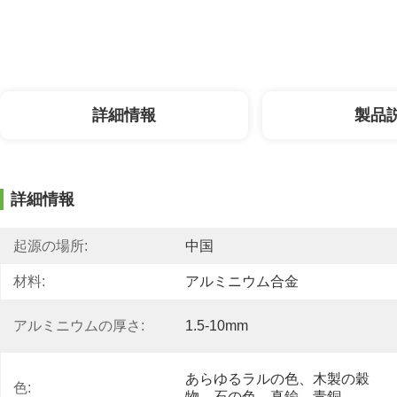
詳細情報
製品
詳細情報
起源の場所:
中国
材料:
アルミニウム合金
アルミニウムの厚さ:
1.5-10mm
あらゆるラルの色、木製の穀
色:
物、石の色、真鍮、青銅