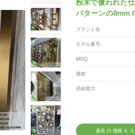
粉末で覆われた
パターンの8mm
ブランド名:
モデル番号:
MOQ:
価格:
供給能力:
最良 の 価格 を 