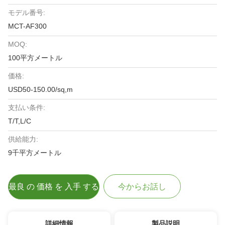
モデル番号:
MCT-AF300
MOQ:
100平方メートル
価格:
USD50-150.00/sq,m
支払い条件:
T/T,L/C
供給能力:
9千平方メートル
最良 の 価格 を 入手 する
今からお話し
詳細情報
製品説明