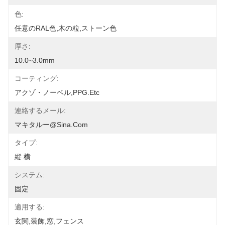
色:
任意のRAL色,木の粒,ストーン色
厚さ:
10.0~3.0mm
コーティング:
アクゾ・ノーベル,PPG.etc
連絡するメール:
マキタルー@sina.com
タイプ:
縦 横
システム:
固定
適用する:
玄関,装飾,窓,フェンス