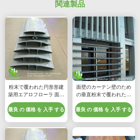
関連製品
粉末で覆われた円形形建
面壁のカーテン壁のため
築用エアロフローラ 面壁
の垂直粉末で覆われたオ
のカーテン壁のための
ーバル形アルミニウムエ
最良 の 価格 を 入手 する
6063-T5/T6 アルミ合金
最良 の 価格 を 入手 する
アロフォイルローバー