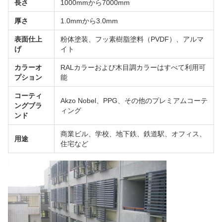
長さ
1000mmから7000mm
厚さ
1.0mmから3.0mm
表面仕上
粉体塗装、フッ素樹脂塗料（PVDF）、アルマ
げ
イト
カラーオ
RALカラーおよび木目調カラーはすべて利用可
プション
能
コーティ
Akzo Nobel、PPG、その他のプレミアムコーテ
ングブラ
ィング
ンド
商業ビル、学校、地下鉄、鉄道駅、オフィス、
用途
住宅など