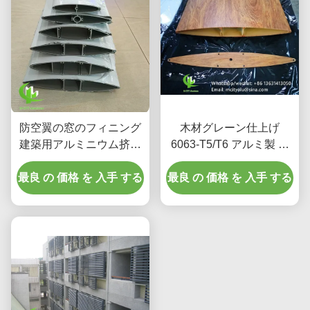
防空翼の窓のフィニング
木材グレーン仕上げ
建築用アルミニウム挤出
6063-T5/T6 アルミ製 エ
窓 防空翼の窓の粉末塗装
アロフォイル ローバー
最良 の 価格 を 入手 する
100mm から 600mm 幅の
最良 の 価格 を 入手 する
建築面壁