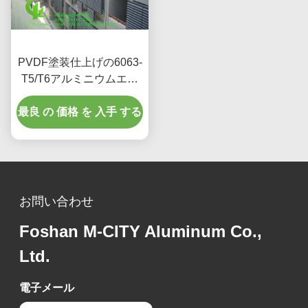
PVDF塗装仕上げの6063-
T5/T6アルミニウムエア
ロフォイルルーバー、幅
最良 の 価格 を 入手 する
100mm-600mm、ファサ
ードおよび窓の日よけ用
お問い合わせ
Foshan M-CITY Aluminum Co.,
Ltd.
電子メール