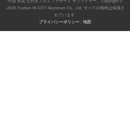
中国 良質 孔付きアルミファサード サプライヤー。Copyright ©
-2026 Foshan M-CITY Aluminum Co., Ltd. すべての権利は保護さ
れています.
プライバシーポリシー
|
地図