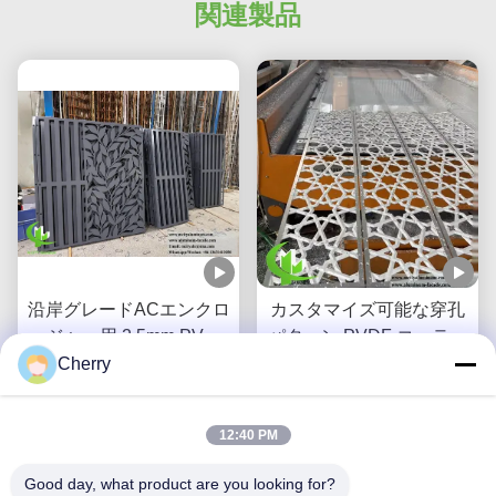
関連製品
沿岸グレードACエンクロ
カスタマイズ可能な穿孔
ージャー用 2.5mm PVDF
パターン PVDF コーティ
コーティングレーザーカ
ングを施したアルミニウ
Cherry
最良 の 価格 を 入手 する
ットアルミニウムファサ
ム スクリーンによる光と
最良 の 価格 を 入手 する
ードパネル
影の制御
12:40 PM
Good day, what product are you looking for?