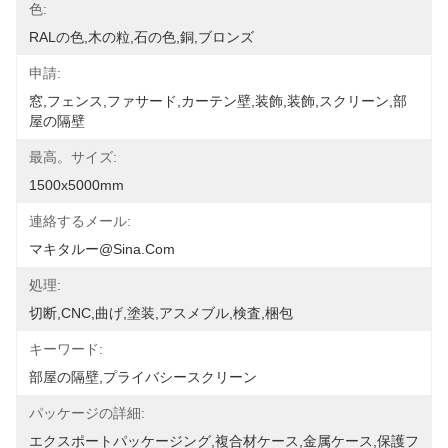
色:
RALの色,木の粒,石の色,銅,ブロンズ
申請:
窓,フェンス,ファサード,カーテン壁,装飾,装飾,スクリーン,部
屋の隔壁
最高。サイズ:
1500x5000mm
連絡するメール:
マキタルー@sina.com
処理:
切断,CNC,曲げ,塗装,アスメブル,検査,梱包
キーワード:
部屋の隔壁,プライバシースクリーン
パッケージの詳細:
エクスポートパッケージング,複合材ケース,金属ケース,保護フ