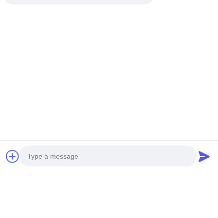
ファサードクラッディン
カスタムRALカラーと厚
グ用の粉体塗装表面とカ
さ3mmのレーザーカット
スタマイズ可能なRALカ
パターン入り粉体塗装ア
最良 の 価格 を 入手 する
ラーを備えた厚さ3mmの
最良 の 価格 を 入手 する
ルミニウムプライバシー
アルミニウム穴あきパネ
スクリーン
ル
Photo