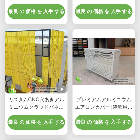
ルミウム フラード コーテ
井システム、統合LEDハ
ィング & スクリーン パネ
最良 の 価格 を 入手 する
ウジングおよびCNCレー
最良 の 価格 を 入手 する
ル
ザーカットパターン付き
カスタムCNC穴あきアル
プレミアムアルミニウム
ミニウムクラッドパネル
エアコンカバー |装飾用保
(3003 H14/H24合金、
護スクリーン
最良 の 価格 を 入手 する
PVDFコーティング、フ
最良 の 価格 を 入手 する
ァサード用)