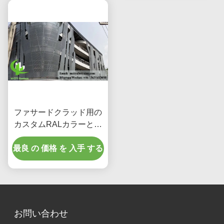
ファサードクラッド用の
カスタムRALカラーとレ
ーザーカットパターンを
最良 の 価格 を 入手 する
備えた粉体塗装パンチン
グアルミニウムパネル
お問い合わせ