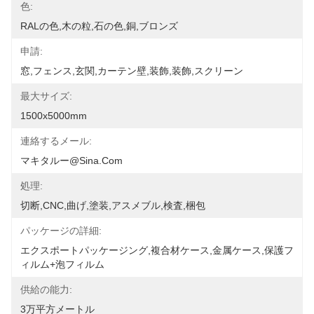
色:
RALの色,木の粒,石の色,銅,ブロンズ
申請:
窓,フェンス,玄関,カーテン壁,装飾,装飾,スクリーン
最大サイズ:
1500x5000mm
連絡するメール:
マキタルー@sina.com
処理:
切断,CNC,曲げ,塗装,アスメブル,検査,梱包
パッケージの詳細:
エクスポートパッケージング,複合材ケース,金属ケース,保護フ
ィルム+泡フィルム
供給の能力:
3万平方メートル