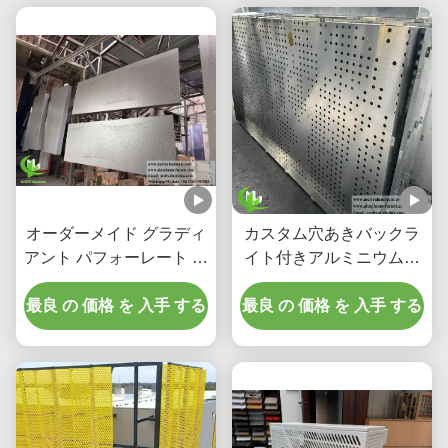
オーダーメイド グラディ
カスタム穴あきバックラ
アント パフォーレート ア
イト付きアルミニウム天
ルミウム フラード コーテ
井システム、統合LEDハ
ィング & スクリーン パネ
最良 の 価格 を 入手 する
ウジングおよびCNCレー
最良 の 価格 を 入手 する
ル
ザーカットパターン付き