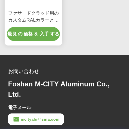
ファサードクラッド用の
カスタムRALカラーとレ
ーザーカットパターンを
最良 の 価格 を 入手 する
備えた粉体塗装パンチン
グアルミニウムパネル
お問い合わせ
Foshan M-CITY Aluminum Co.,
Ltd.
電子メール
mcityalu@sina.com