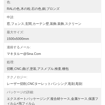
色:
RALの色,木の粒,石の色,銅,ブロンズ
申請:
窓,フェンス,玄関,カーテン壁,装飾,装飾,スクリーン
最大サイズ:
1500x5000mm
連絡するメール:
マキタルー@sina.com
処理:
切断,CNC,曲げ,塗装,アスメブル,検査,梱包
テクノロジー:
レーザー切削,CNCターレットパンシング,彫刻,彫刻
パッケージの詳細:
エクスポートパッケージング,複合材ケース,金属ケース,保護フ
ィルム+泡フィルム