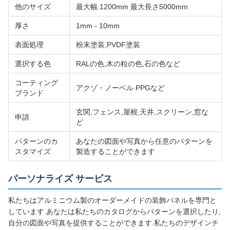
他のサイズ
最大幅:1200mm 最大長さ5000mm
厚さ
1mm - 10mm
表面処理
粉末塗装,PVDF塗装
選択する色
RALの色,木の粒の色,石の色など
コーティング
アクゾ・ノーベル PPGなど
ブランド
玄関,フェンス,屋根,天井,スクリーン,窓な
申請
ど
パターンのカ
あなたの図面や写真から任意のパターンを
スタマイズ
製造することができます
パーソナライズ サービス
私たちはアルミニウム製のオーダーメイドの装飾パネルを専門と
しています.あなたは私たちのカタログからパターンを選択したり,
自分の図面や写真を提供することができます.私たちのデザインチ