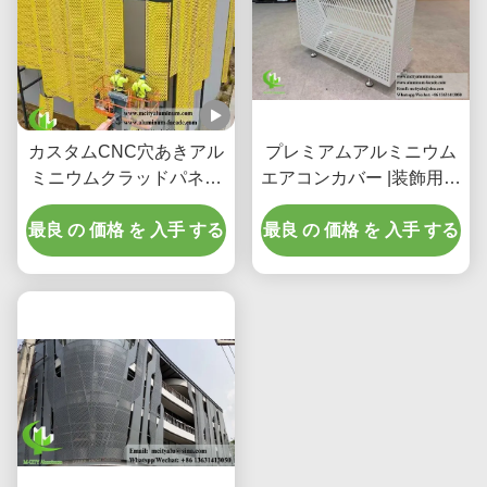
カスタムCNC穴あきアル
プレミアムアルミニウム
ミニウムクラッドパネル
エアコンカバー |装飾用保
(3003 H14/H24合金、
護スクリーン
最良 の 価格 を 入手 する
PVDFコーティング、フ
最良 の 価格 を 入手 する
ァサード用)