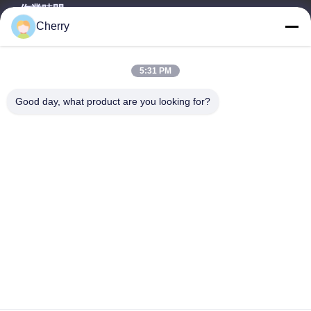
作業時間
Cherry
8:00-22:00
住所
5:31 PM
会社の住所
Good day, what product are you looking for?
ヘグイ工業公園,リシュイ,南海・フォシャン 広東P.R.中国
工場アドレス
ヘグイ工業公園,リシュイ,南海・フォシャン 広東P.R.中国
テレ
0086-13631413050
中国 良質 孔付きアルミファサード サプライヤー。Copyright ©
-2026 Foshan M-CITY Aluminum Co., Ltd. すべての権利は保護さ