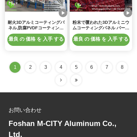
耐火3Dアルミコーティングパ
粉末で覆われた3Dアルミニウ
ネル,防腐PVDFコーティング
ムコーティングパネル パーソ
と建築ファサードのための
ナライズ可能なサイズファサ
3mm厚さ
ード装飾のためのPVDFペイ
最良 の 価格 を 入手 する
最良 の 価格 を 入手 する
ント
1
2
3
4
5
6
7
8
お問い合わせ
Foshan M-CITY Aluminum Co.,
Ltd.