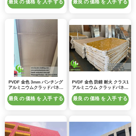
パネル、サイズ
最良 の 価格 を 入手 する
最良 の 価格 を 入手 する
1000x2000mm
PVDF 金色 3mm パンチング
PVDF 金色 防錆 耐火 クラス1
アルミニウムクラッドパネル
アルミニウム クラッドパネル
(ファサード装飾用)
建築用ファサード
最良 の 価格 を 入手 する
最良 の 価格 を 入手 する