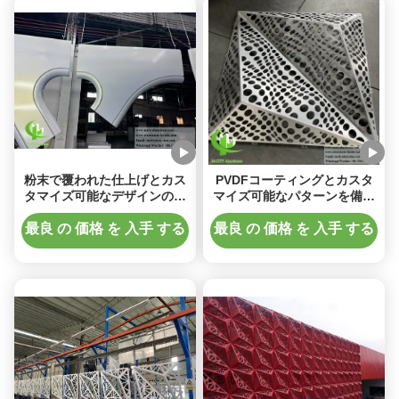
粉末で覆われた仕上げとカス
PVDFコーティングとカスタ
タマイズ可能なデザインのア
マイズ可能なパターンを備え
ルミのカバーパネル
た3Dアルミニウムクラッドパ
ネル（1000x2000mmサイ
最良 の 価格 を 入手 する
最良 の 価格 を 入手 する
ズ）