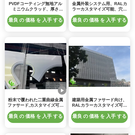
PVDFコーティング無地アル
金属外装システム用、RALカ
ミニウムクラッド、厚さ
ラーカスタマイズ可能、穴あ
3mm、カメレオンカラー、フ
きデザインの粉体塗装3Dアル
ァサードおよび壁用途
ミニウムクラッド
最良 の 価格 を 入手 する
最良 の 価格 を 入手 する
粉末で覆われた二重曲線金属
建築用金属ファサード向け、
ファサード,カスタマイズ可能
RALカラーカスタマイズ可能
なRAL色とCNC彫刻されたハ
な粉体塗装パンチング加工ア
イパーボリックアルミニウム
ルミニウムクラッドパネル
最良 の 価格 を 入手 する
最良 の 価格 を 入手 する
コーティングパネル