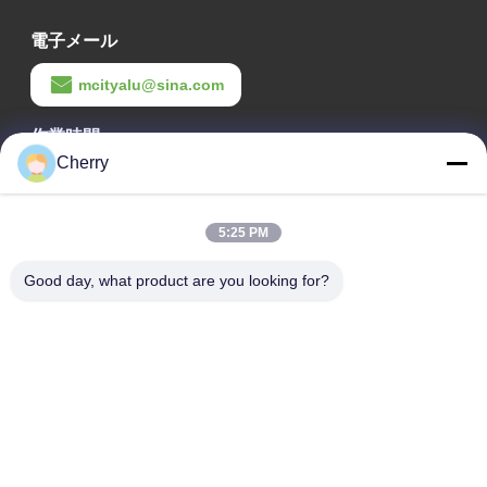
電子メール
mcityalu@sina.com
作業時間
Cherry
8:00-22:00
住所
5:25 PM
会社の住所
Good day, what product are you looking for?
ヘグイ工業公園,リシュイ,南海・フォシャン 広東P.R.中国
工場アドレス
ヘグイ工業公園,リシュイ,南海・フォシャン 広東P.R.中国
テレ
0086-13631413050