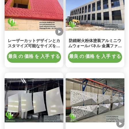
レーザーカットデザインとカ
防錆耐火粉体塗装アルミニウ
スタマイズ可能なサイズを備
ムウォールパネル 金属ファサ
えたPVDF塗装穴あきアルミ
ード用無垢アルミニウムクラ
ニウムファサードパネル
ッド
最良 の 価格 を 入手 する
最良 の 価格 を 入手 する