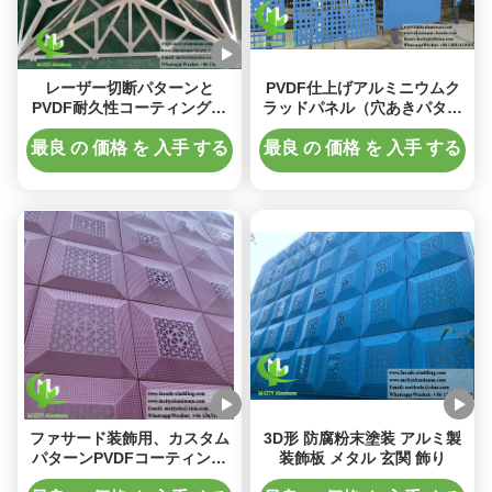
レーザー切断パターンと
PVDF仕上げアルミニウムク
PVDF耐久性コーティングの
ラッドパネル（穴あきパター
3D金属ファサード
ンとカスタマイズ可能なサイ
ズでファサード装飾用）
最良 の 価格 を 入手 する
最良 の 価格 を 入手 する
ファサード装飾用、カスタム
3D形 防腐粉末塗装 アルミ製
パターンPVDFコーティング
装飾板 メタル 玄関 飾り
付き3Dアルミニウムクラッド