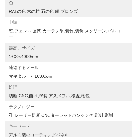
色:
RALの色,木の粒,石の色,銅,ブロンズ
申請:
窓,フェンス,玄関,カーテン壁,装飾,装飾,スクリーン,バルコニ
ー
最高。サイズ:
1600×4000mm
連絡するメール:
マキタルー@163.com
処理:
切断,CNC,曲げ,塗装,アスメブル,検査,梱包
テクノロジー:
孔,レーザー切断,CNCターレットパンシング,彫刻,彫刻
キーワード:
アルミ製のコーティングパネル