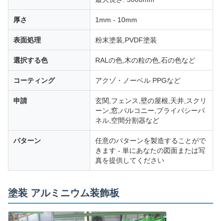
厚さ
1mm - 10mm
表面処理
粉末塗装,PVDF塗装
選択する色
RALの色,木の粒の色,石の色など
コーティング
アクゾ・ノーベル PPGなど
申請
玄関,フェンス,壁の屋根,天井,スクリ
ーン,窓,バルコニー,プライバシーパ
ネル,空間分割器など
パターン
任意のパターンを製造することがで
きます - 単にあなたの図面または写
真を提供してください
塗装 アルミニウム装飾板