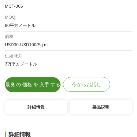
MCT-006
MOQ:
80平方メートル
価格:
USD30-USD100/Sq.m
供給能力:
3万平方メートル
最良 の 価格 を 入手 する
今からお話し
詳細情報
製品説明
詳細情報