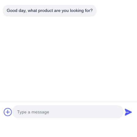
Good day, what product are you looking for?
パーソナライズできるパターンも選べます パーソナライズできる
パターンも私たちの目標は,すべての顧客のために最高の製品をカ
スタマイズすることですアルミのホールパネルは サイズを調整で
きます 単にズームではなく 設計要素を顧客の仕様に合わせて調整
できます 標準サイズは 1200x2400mmですこのサイズより大きい
場合は,組み合わせが必要です.
プロジェクト参照