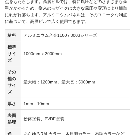
点をもたらします。高層ビルでは、特に風圧などのさまざまな荷
重がかかるため、従来のモザイクは大きな風圧や変形により簡単
に剥がれ落ちます。アルミニウムパネルは、そのユニークな利点
に基づいて、高層ビルで広く使用できます。
材料
アルミニウム合金1100 / 3003シリーズ
標準
サイ
1000mm x 2000mm
ズ
その
他の
最大幅：1200mm、最大長：5000mm
サイ
ズ
厚さ
1mm - 10mm
表面
粉体塗装、PVDF塗装
処理
色
あらゆるRALカラー、木目調カラー、石調カラーなど