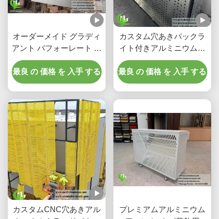
オーダーメイド グラディ
カスタム穴あきバックラ
アント パフォーレート ア
イト付きアルミニウム天
ルミウム フラード コーテ
井システム、統合LEDハ
ィング & スクリーン パネ
最良 の 価格 を 入手 する
ウジングおよびCNCレー
最良 の 価格 を 入手 する
ル
ザーカットパターン付き
カスタムCNC穴あきアル
プレミアムアルミニウム