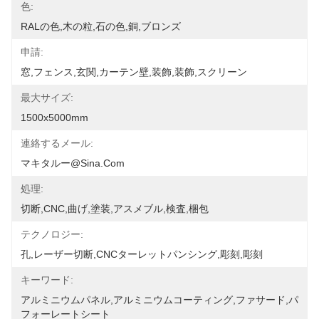
色:
RALの色,木の粒,石の色,銅,ブロンズ
申請:
窓,フェンス,玄関,カーテン壁,装飾,装飾,スクリーン
最大サイズ:
1500x5000mm
連絡するメール:
マキタルー@sina.com
処理:
切断,CNC,曲げ,塗装,アスメブル,検査,梱包
テクノロジー:
孔,レーザー切断,CNCターレットパンシング,彫刻,彫刻
キーワード:
アルミニウムパネル,アルミニウムコーティング,ファサード,パ
フォーレートシート