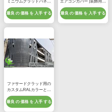
ミニウムクラッドパネル
エアコンカバー |装飾用保
(3003 H14/H24合金、
護スクリーン
最良 の 価格 を 入手 する
PVDFコーティング、フ
最良 の 価格 を 入手 する
ァサード用)
ファサードクラッド用の
カスタムRALカラーとレ
ーザーカットパターンを
最良 の 価格 を 入手 する
備えた粉体塗装パンチン
グアルミニウムパネル