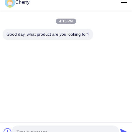
Cherry
4:15 PM
Good day, what product are you looking for?
ファサードクラッディン
1000x2000mm サイズで
グ用の PVDF ペイントを
カスタマイズ可能なパタ
使用した 3 mm 竹パター
ーンを持つ粉末で覆われ
最良 の 価格 を 入手 する
ンアルミニウム固体パネ
最良 の 価格 を 入手 する
たアルミニウムファサー
ル
ドコーティングパネル