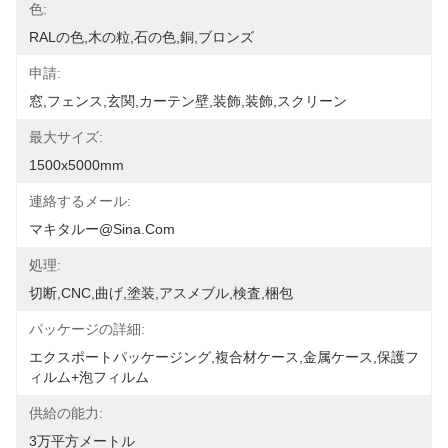
色:
RALの色,木の粒,石の色,銅,ブロンズ
申請:
窓,フェンス,玄関,カーテン壁,装飾,装飾,スクリーン
最大サイズ:
1500x5000mm
連絡するメール:
マキタルー@sina.com
処理:
切断,CNC,曲げ,塗装,アスメブル,検査,梱包
パッケージの詳細:
エクスポートパッケージング,複合材ケース,金属ケース,保護フ
ィルム+泡フィルム
供給の能力:
3万平方メートル