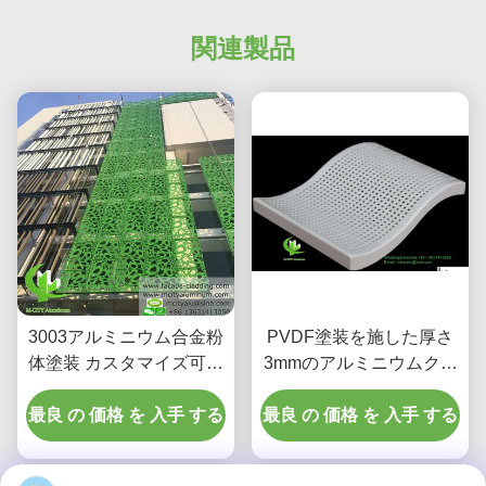
関連製品
3003アルミニウム合金粉
PVDF塗装を施した厚さ
体塗装 カスタマイズ可能
3mmのアルミニウムクラ
なデザイン 金属カーテン
ッドパネル（カスタムパ
ウォール アルミニウム外
最良 の 価格 を 入手 する
最良 の 価格 を 入手 する
ターンファサードおよび
装クラッド
カーテンウォール用）