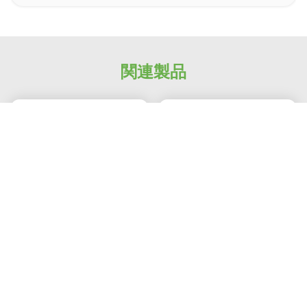
Photo
Video Call
Audio Call