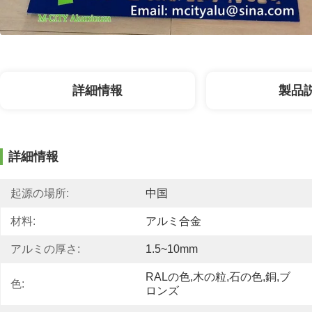
詳細情報
製品
詳細情報
起源の場所:
中国
材料:
アルミ合金
アルミの厚さ:
1.5~10mm
RALの色,木の粒,石の色,銅,ブ
色:
ロンズ