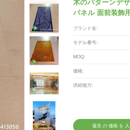
木のパターンデザ
パネル 面前装飾用 
ブランド名:
モデル番号:
MOQ:
価格:
供給能力:
最良 の 価格 を 