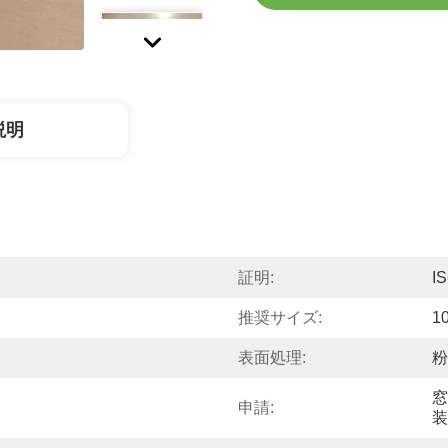
説明
証明:
I
推奨サイズ:
1
表面処理:
粉
窓
申請:
装