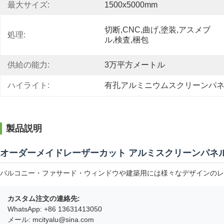
最大サイズ:
1500x5000mm
切断,CNC,曲げ,塗装,アスメブ
処理:
ル,検査,梱包
供給の能力:
3万平方メートル
ハイライト:
有孔アルミニウムスクリーンパ
製品説明
オーダーメイドレーザーカット アルミスクリーンパネ
バルコニー・ファサード・ウィンドウや建築用には様々なデザインのレ
カスタム注文の連絡先:
WhatsApp: +86 13631413050
メール: mcityalu@sina.com