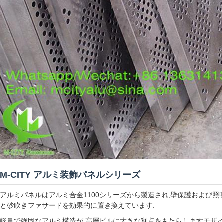
M-CITY アルミ装飾パネルシリーズ
アルミパネルはアルミ合金1100シリーズから製造され,壁保護および
と砂吹きファサードを効果的に置き換えています.
軽量で強固なアルミ構造が 高層ビルに大きな利点をもたらしますモザ