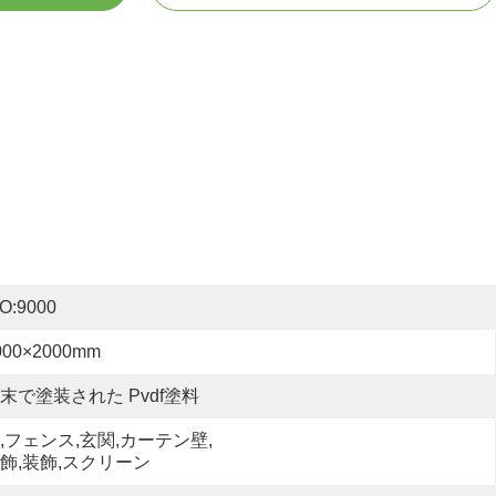
SO:9000
000×2000mm
末で塗装された Pvdf塗料
,フェンス,玄関,カーテン壁,
飾,装飾,スクリーン