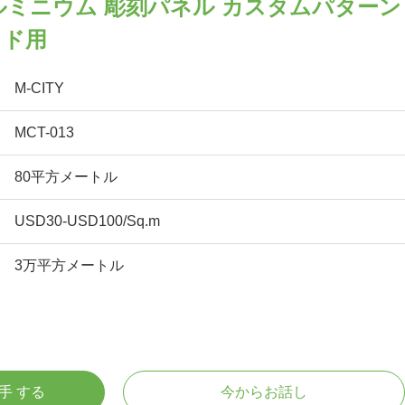
アルミニウム 彫刻パネル カスタムパターン
ッド用
M-CITY
MCT-013
80平方メートル
USD30-USD100/Sq.m
3万平方メートル
入手 する
今からお話し