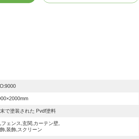
SO:9000
000×2000mm
末で塗装された Pvdf塗料
,フェンス,玄関,カーテン壁,
飾,装飾,スクリーン