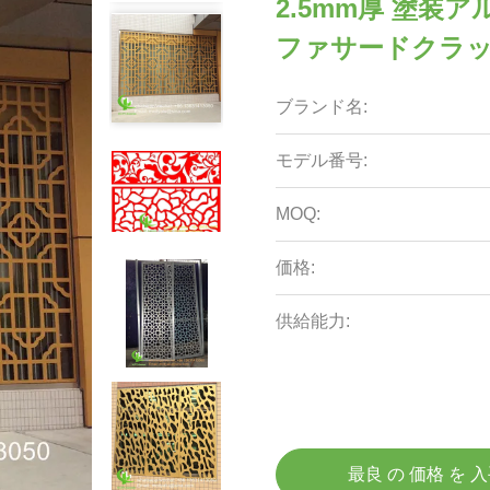
2.5mm厚 塗装
ファサードクラ
ブランド名:
モデル番号:
MOQ:
価格:
供給能力:
最良 の 価格 を 