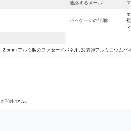
連絡するメール:
マ
エ
パッケージの詳細:
複
フ
ル
, 
2.5mm アルミ製のファセードパネル
, 
窓装飾アルミニウムパ
あき彫刻パネル。