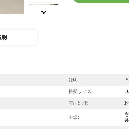
説明
証明:
I
推奨サイズ:
1
表面処理:
粉
窓
申請:
装