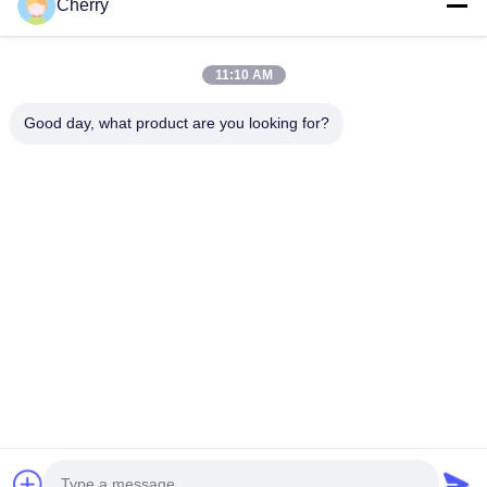
Cherry
8:00-22:00
住所
11:10 AM
会社の住所
Good day, what product are you looking for?
ヘグイ工業公園,リシュイ,南海・フォシャン 広東P.R.中国
工場アドレス
ヘグイ工業公園,リシュイ,南海・フォシャン 広東P.R.中国
テレ
0086-13631413050
中国 良質 孔付きアルミファサード サプライヤー。Copyright ©
-2026 Foshan M-CITY Aluminum Co., Ltd. すべての権利は保護さ
れています.
プライバシーポリシー
|
地図