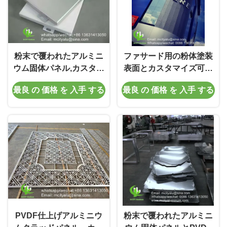
粉末で覆われたアルミニ
ファサード用の粉体塗装
ウム固体パネル,カスタマ
表面とカスタマイズ可能
イズ可能なRAL色とCNC
なデザインを備えた厚さ
最良 の 価格 を 入手 する
最良 の 価格 を 入手 する
ターレットパンシング
3mmのアルミニウム無垢
パネルクラッド
PVDF仕上げアルミニウ
粉末で覆われたアルミニ