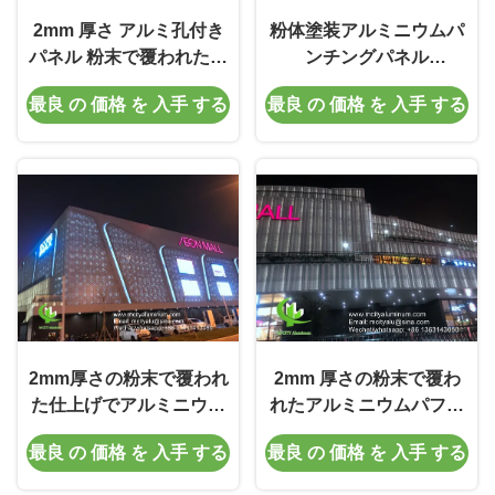
2mm 厚さ アルミ孔付き
粉体塗装アルミニウムパ
パネル 粉末で覆われた仕
ンチングパネル
上げとファサードプライ
1000x2000mm カスタマ
最良 の 価格 を 入手 する
最良 の 価格 を 入手 する
バシースクリーンのため
イズ可能なパターン ファ
のカスタマイズ可能な
サード壁クラッド用
RALカラー
2mm厚さの粉末で覆われ
2mm 厚さの粉末で覆わ
た仕上げでアルミニウム
れたアルミニウムパフォ
孔状シート パーソナライ
ーレートパネル パーソナ
最良 の 価格 を 入手 する
最良 の 価格 を 入手 する
ズ可能なファサードプラ
ライズ可能なパターンを
イバシースクリーンフェ
持つ玄関のプライバシー