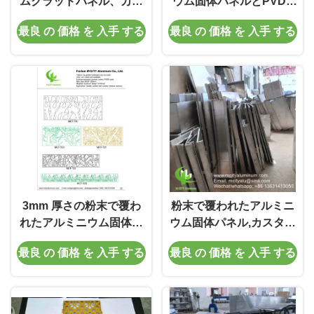
ムクラッドパネル、カス
ウム固体パネルとPVDF
タムパターン対応、ファ
塗料とカスタマイズ可能
最良 の 価格 を 入手 する
最良 の 価格 を 入手 する
サード・カーテンウォー
なRALカラー
ル用、1000x2000mmサ
イズ
3mm 厚さの粉末で覆わ
粉末で覆われたアルミニ
れたアルミニウム固体パ
ウム固体パネル,カスタマ
ネル
イズ可能なRAL色とCNC
最良 の 価格 を 入手 する
最良 の 価格 を 入手 する
ターレットパンシング