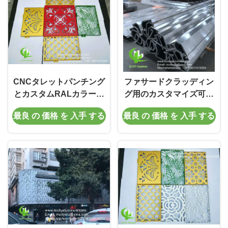
CNCタレットパンチング
ファサードクラッディン
とカスタムRALカラーを
グ用のカスタマイズ可能
備えた粉体塗装アルミニ
なデザインとCNCタレッ
最良 の 価格 を 入手 する
最良 の 価格 を 入手 する
ウムファサードパネル
トパンチングを備えた粉
（建築用クラッド用）
体塗装アルミニウム無垢
パネル