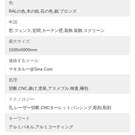
色:
RALの色,木の粒,石の色,銅,ブロンズ
申請:
窓,フェンス,玄関,カーテン壁,装飾,装飾,スクリーン
最大サイズ:
1500x5000mm
連絡するメール:
マキタルー@sina.com
処理:
切断,CNC,曲げ,塗装,アスメブル,検査,梱包
テクノロジー:
孔,レーザー切断,CNCターレットパンシング,彫刻,彫刻
キーワード:
アルミパネル,アルミコーティング