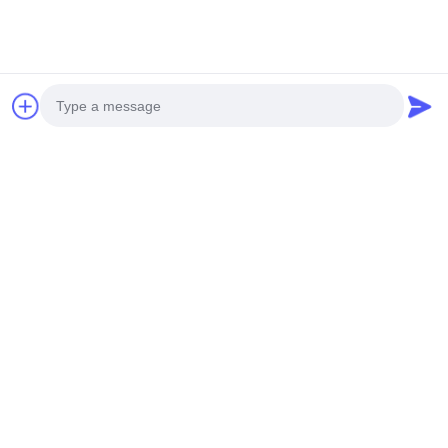
Photo
Video Call
Audio Call