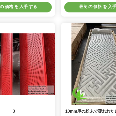
ルファセードシス
の 価格 を 入手 する
最良 の 価格 を 入
3
10mm厚の粉末で覆われた