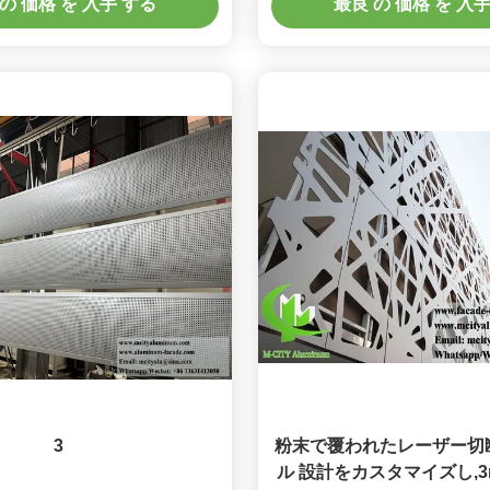
の 価格 を 入手 する
最良 の 価格 を 入
3
粉末で覆われたレーザー切
ル 設計をカスタマイズし,