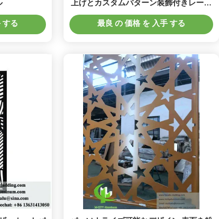
ル
上げとカスタムパターン装飾付きレーザ
ーカットメタルスクリーン
手 する
最良 の 価格 を 入手 する