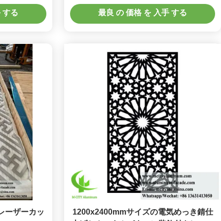
テム
手 する
最良 の 価格 を 入手 する
レーザーカッ
1200x2400mmサイズの電気めっき錆仕