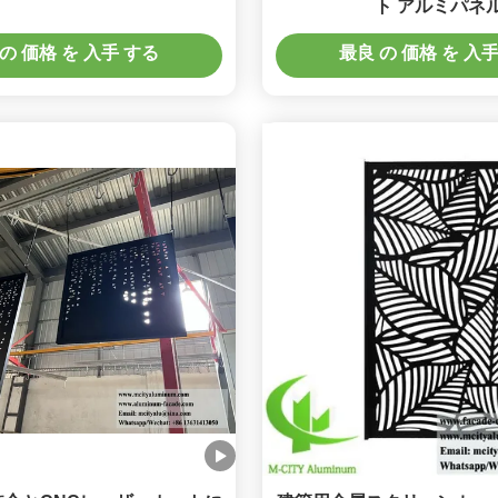
ト アルミパネ
の 価格 を 入手 する
最良 の 価格 を 入