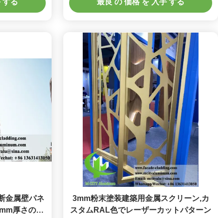
手 する
最良 の 価格 を 入手 する
断金属壁パネ
3mm粉末塗装建築用金属スクリーン,カ
3mm厚さのビ
スタムRAL色でレーザーカットパターン