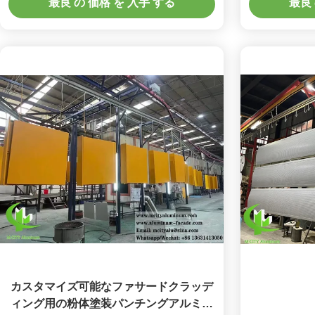
最良 の 価格 を 入手 する
最良 
カスタマイズ可能なファサードクラッデ
ィング用の粉体塗装パンチングアルミニ