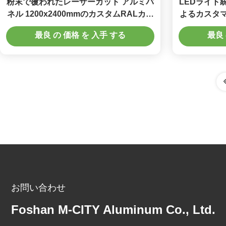
粉末で覆われたレーザーカット アルミパ
LEDライト
ネル 1200x2400mmのカスタムRALカラ
よるカスタマ
ー 部屋分割器のサイズ
えた建
最良 の 価格 を 入手 する
最良 
お問い合わせ
Foshan M-CITY Aluminum Co., Ltd.