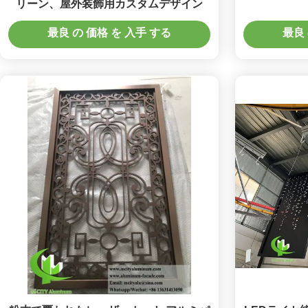
リーン、屋外装飾用カスタムデザイン
最良 の 価格 を 入手 する
最良 