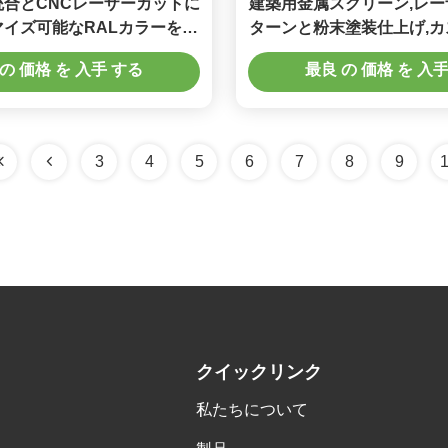
統合とCNCレーザーカットに
建築用金属スクリーン,レ
イズ可能なRALカラーを備
ターンと粉末塗装仕上げ,
築用メタルスクリーン
能なサイズ
の 価格 を 入手 する
最良 の 価格 を 入
3
4
5
6
7
8
9
クイックリンク
私たちについて