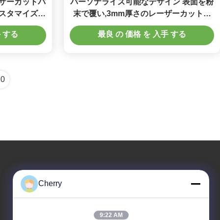
ーザーカットパ
パーソナライズ可能なデザイン 表面を粉
カスタマイズ可
末で覆い,3mm厚さのレーザーカット金
属スクリーン
手 する
最良 の 価格 を 入手 する
10
住所
Cherry
会社の住所
ヘグイ工業公園,リシュイ,南海・フォシャン 広東P.R.中国
9:22 AM