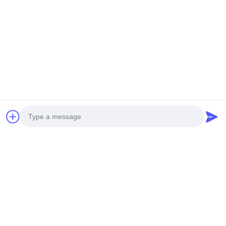
スクリーンアプリケーション
Photo
Video Call
アリミニアム・ロウヤーも製造します. プロジェクト要件をどのよ
Audio Call
うにサポートするかについて議論するために,私達に連絡してくだ