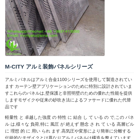
M-CITY アルミ装飾パネルシリーズ
アルミパネルはアルミ合金1100シリーズを使用して製造されてい
ます カーテン壁アプリケーションのために特別に設計されていま
すこれらのパネルは,壁保護と非照明壁のための優れた性能を提供
しますモザイクや従来の砂吹き法によるファサードに優れた代替
品です
軽量性 と 卓越した強度 の 特性 に 結合 し て いる の で,この パネ
ル は,様々な 負荷,特に 風圧 が 絶えず 懸念 さ れ て いる 高層ビル
に 理想 的 に 用い られ ます.高気圧や変形により簡単に分離する
伝統的なモザイクとは異なりアルミパネルは構造を整えています