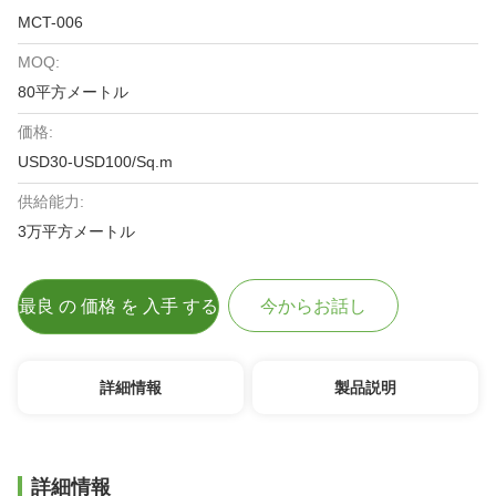
MCT-006
MOQ:
80平方メートル
価格:
USD30-USD100/Sq.m
供給能力:
3万平方メートル
最良 の 価格 を 入手 する
今からお話し
詳細情報
製品説明
詳細情報