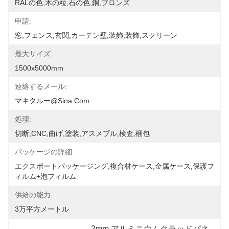
RALの色,木の粒,石の色,銅,ブロンズ
申請:
窓,フェンス,玄関,カーテン壁,装飾,装飾,スクリーン
最大サイズ:
1500x5000mm
連絡するメール:
マキタルー@sina.com
処理:
切断,CNC,曲げ,塗装,アスメブル,検査,梱包
パッケージの詳細:
エクスポートパッケージング,複合材ケース,金属ケース,保護フ
ィルム+泡フィルム
供給の能力:
3万平方メートル
2mm アルミニウムクラッドパネ