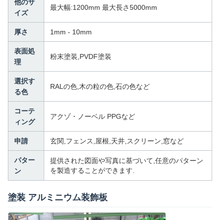
他のサ
最大幅:1200mm 最大長さ5000mm
イズ
厚さ
1mm - 10mm
表面処
粉末塗装,PVDF塗装
理
選択す
RALの色,木の粒の色,石の色など
る色
コーテ
アクゾ・ノーベル PPGなど
ィング
申請
玄関,フェンス,屋根,天井,スクリーン,窓など
パター
提供された図面や写真に基づいて,任意のパターン
を製造することができます.
ン
塗装 アルミニウム装飾板